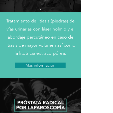
Tratamiento de litiasis (piedras) de
vías urinarias con láser holmio y el
abordaje percutáneo en caso de
litiasis de mayor volumen así como
la litotricia extracorpórea.
Más información