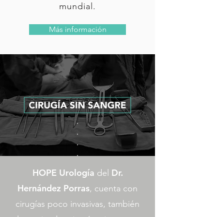
mundial.
Más información
HOPE Urología
Dr.
del
Hernández Porras
, cuenta con
cirugías poco invasivas, también