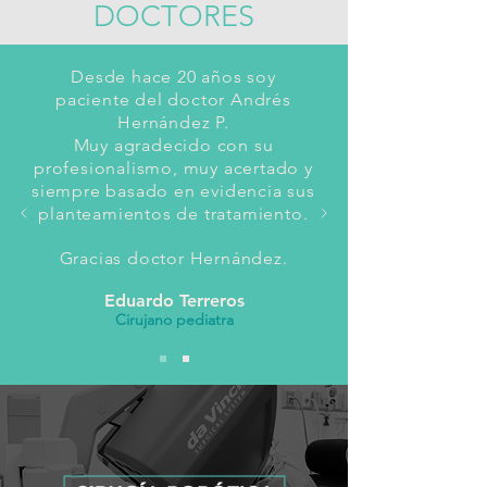
DOCTORES
Desde hace 20 años soy
paciente del doctor Andrés
Hernández P.
Muy agradecido con su
profesionalismo, muy acertado y
siempre basado en evidencia sus
planteamientos de tratamiento.
Gracias doctor Hernández.
Eduardo Terreros
Cirujano pediatra